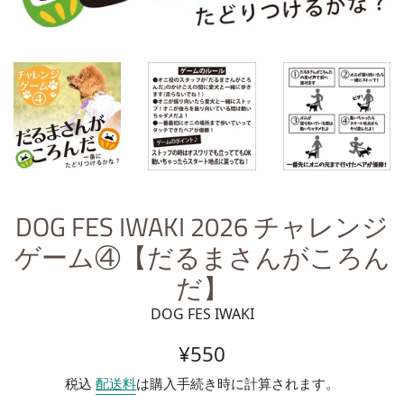
DOG FES IWAKI 2026 チャレンジ
ゲーム④【だるまさんがころん
だ】
DOG FES IWAKI
通常価格
¥550
税込
配送料
は購入手続き時に計算されます。