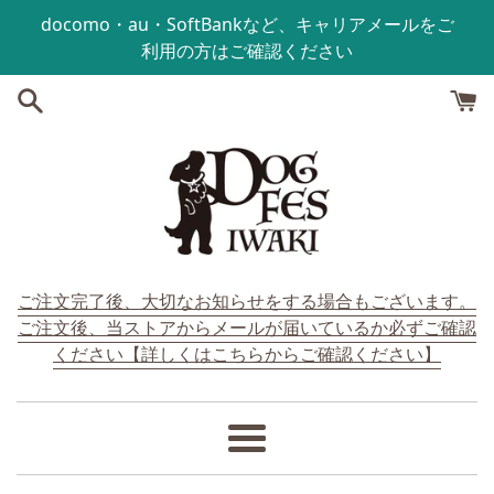
コンテンツにスキップする
docomo・au・SoftBankなど、キャリアメールをご
利用の方はご確認ください
ご注文完了後、大切なお知らせをする場合もございます。
ご注文後、当ストアからメールが届いているか必ずご確認
ください【詳しくはこちらからご確認ください】
メ
ニ