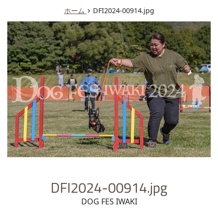
ュ
›
ホーム
DFI2024-00914.jpg
ー
DFI2024-00914.jpg
DOG FES IWAKI