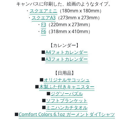
キャンバスに印刷した、絵画のようなタイプ。
・
スクエアミニ
（
180mm x 180mm）
・
スクエアA3
（
273mm x 273mm）
・
F3
（
220mm x 273mm）
・
F6
（
318mm x 410mm）
【カレンダー】
■
A4フォトカレンダー
■
A3フォトカレンダー
【日用品】
■
オリジナルサコッシュ
■
木製ふた付きキャニスター
■
ジグソーパズル
■
ソフトブランケット
■
ミニハンカチタオル
■
Comfort Colors 6.1oz ガーメントダイTシャツ