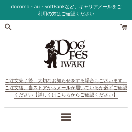
コンテンツにスキップする
docomo・au・SoftBankなど、キャリアメールをご
利用の方はご確認ください
ご注文完了後、大切なお知らせをする場合もございます。
ご注文後、当ストアからメールが届いているか必ずご確認
ください【詳しくはこちらからご確認ください】
メ
ニ