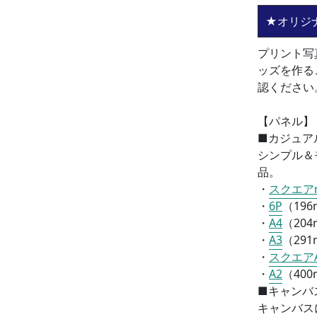
★オリジ
プリント写
ッズを作る
認ください
【パネル】
■カジュア
シンプル＆
品。
・
スクエアm
・
6P
（196
・
A4
（
204
・
A3
（
291
・
スクエア
・
A2
（
400
■
キャンバ
キャンバス