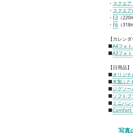
・
スクエア
・
スクエア
・
F3
（
220
・
F6
（
318
【カレンダ
■
A4フォ
■
A3フォ
【日用品】
■
オリジナ
■
木製ふた
■
ジグソー
■
ソフトブ
■
ミニハン
■
Comfor
写真