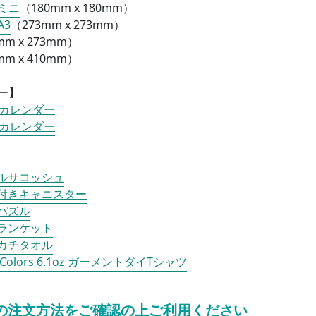
ミニ
（
180mm x 180mm）
A3
（
273mm x 273mm）
mm x 273mm）
mm x 410mm）
ー】
トカレンダー
トカレンダー
ルサコッシュ
付きキャニスター
パズル
ランケット
カチタオル
t Colors 6.1oz ガーメントダイTシャツ
の注文方法をご確認の上ご利用ください