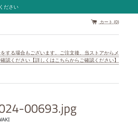
認ください
カート (
0
)
せをする場合もございます。ご注文後、当ストアからメ
ご確認ください【詳しくはこちらからご確認ください】
024-00693.jpg
WAKI