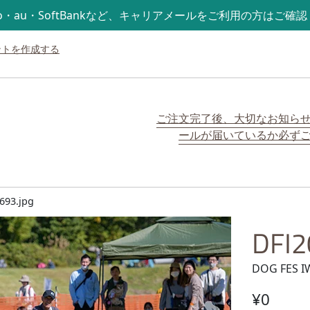
mo・au・SoftBankなど、キャリアメールをご利用の方はご確
ントを作成する
ご注文完了後、大切なお知ら
ールが届いているか必ず
693.jpg
DFI2
DOG FES I
通常価格
¥0