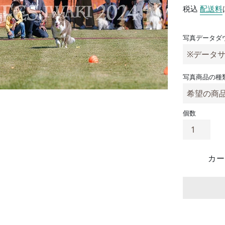
税込
配送料
写真データダ
写真商品の種
個数
カー