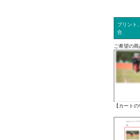
プリント
合
ご希望の商
【カートの