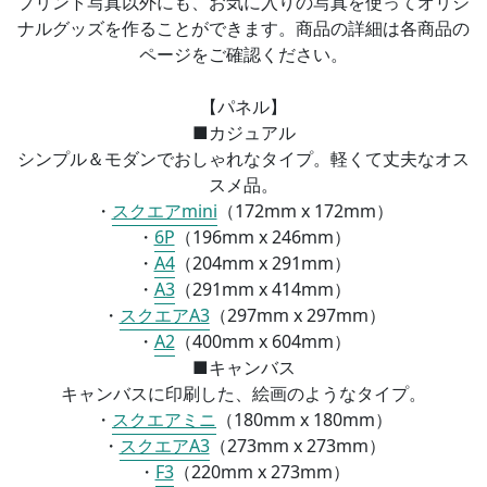
プリント写真以外にも、お気に入りの写真を使ってオリジ
ナルグッズを作ることができます。商品の詳細は各商品の
ページをご確認ください。
【パネル】
■カジュアル
シンプル＆モダンでおしゃれなタイプ。軽くて丈夫なオス
スメ品。
・
スクエアmini
（172mm x 172mm）
・
6P
（196mm x 246mm）
・
A4
（
204mm x 291mm）
・
A3
（
291mm x 414mm）
・
スクエアA3
（
297mm x 297mm）
・
A2
（
400mm x 604mm）
■
キャンバス
キャンバスに印刷した、絵画のようなタイプ。
・
スクエアミニ
（
180mm x 180mm）
・
スクエアA3
（
273mm x 273mm）
・
F3
（
220mm x 273mm）