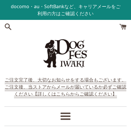
コンテンツにスキップする
docomo・au・SoftBankなど、キャリアメールをご
利用の方はご確認ください
ご注文完了後、大切なお知らせをする場合もございます。
ご注文後、当ストアからメールが届いているか必ずご確認
ください【詳しくはこちらからご確認ください】
メ
ニ