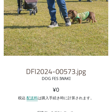
DFI2024-00573.jpg
DOG FES IWAKI
通常価格
¥0
税込
配送料
は購入手続き時に計算されます。