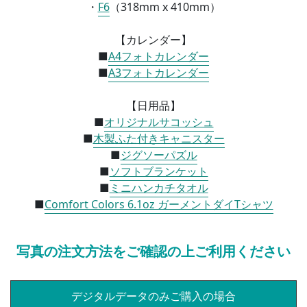
・
F6
（
318mm x 410mm）
【カレンダー】
■
A4フォトカレンダー
■
A3フォトカレンダー
【日用品】
■
オリジナルサコッシュ
■
木製ふた付きキャニスター
■
ジグソーパズル
■
ソフトブランケット
■
ミニハンカチタオル
■
Comfort Colors 6.1oz ガーメントダイTシャツ
写真の注文方法をご確認の上ご利用ください
デジタルデータのみご購入の場合