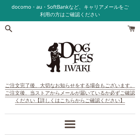
コンテンツにスキップする
docomo・au・SoftBankなど、キャリアメールをご
利用の方はご確認ください
ご注文完了後、大切なお知らせをする場合もございます。
ご注文後、当ストアからメールが届いているか必ずご確認
ください【詳しくはこちらからご確認ください】
メ
ニ