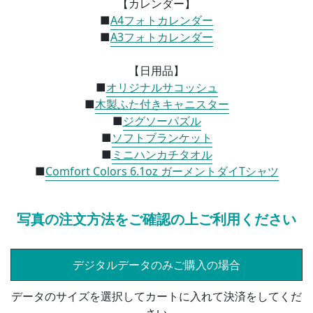
【カレンダー】
■
A4フォトカレンダー
■
A3フォトカレンダー
【日用品】
■
オリジナルサコッシュ
■
木製ふた付きキャニスター
■
ジグソーパズル
■
ソフトブランケット
■
ミニハンカチタオル
■
Comfort Colors 6.1oz ガーメントダイTシャツ
写真の注文方法をご確認の上ご利用ください
デジタルデータのみご購入の場合
データのサイズを選択してカートに入れて決済をしてくだ
さい