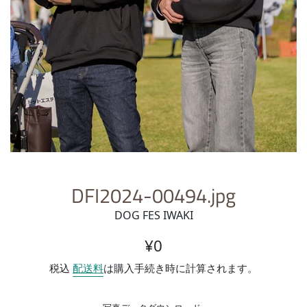
DFI2024-00494.jpg
DOG FES IWAKI
通常価格
¥0
税込
配送料
は購入手続き時に計算されます。