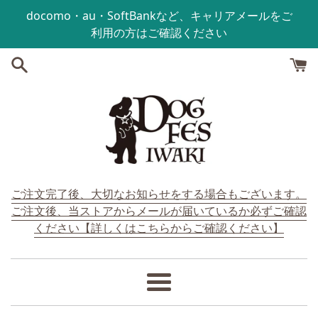
コンテンツにスキップする
docomo・au・SoftBankなど、キャリアメールをご
利用の方はご確認ください
ご注文完了後、大切なお知らせをする場合もございます。
ご注文後、当ストアからメールが届いているか必ずご確認
ください【詳しくはこちらからご確認ください】
メ
ニ