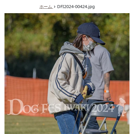
ュ
›
ホーム
DFI2024-00424.jpg
ー