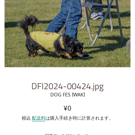
DFI2024-00424.jpg
DOG FES IWAKI
通常価格
¥0
税込
配送料
は購入手続き時に計算されます。