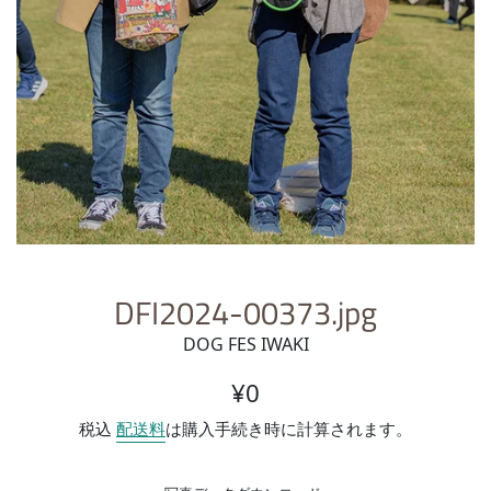
DFI2024-00373.jpg
DOG FES IWAKI
通常価格
¥0
税込
配送料
は購入手続き時に計算されます。