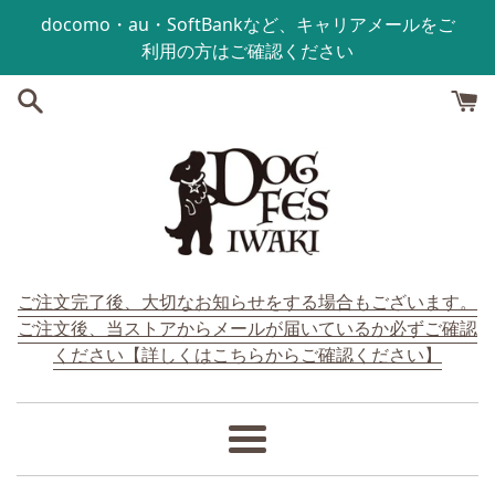
コンテンツにスキップする
docomo・au・SoftBankなど、キャリアメールをご
利用の方はご確認ください
ご注文完了後、大切なお知らせをする場合もございます。
ご注文後、当ストアからメールが届いているか必ずご確認
ください【詳しくはこちらからご確認ください】
メ
ニ