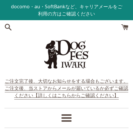
コンテンツにスキップする
docomo・au・SoftBankなど、キャリアメールをご
利用の方はご確認ください
ご注文完了後、大切なお知らせをする場合もございます。
ご注文後、当ストアからメールが届いているか必ずご確認
ください【詳しくはこちらからご確認ください】
メ
ニ