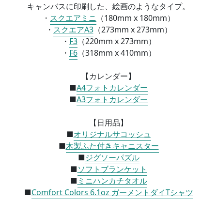
キャンバスに印刷した、絵画のようなタイプ。
・
スクエアミニ
（
180mm x 180mm）
・
スクエアA3
（
273mm x 273mm）
・
F3
（
220mm x 273mm）
・
F6
（
318mm x 410mm）
【カレンダー】
■
A4フォトカレンダー
■
A3フォトカレンダー
【日用品】
■
オリジナルサコッシュ
■
木製ふた付きキャニスター
■
ジグソーパズル
■
ソフトブランケット
■
ミニハンカチタオル
■
Comfort Colors 6.1oz ガーメントダイTシャツ