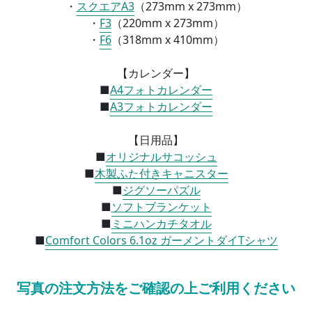
・
スクエアA3
（
273mm x 273mm）
・
F3
（
220mm x 273mm）
・
F6
（
318mm x 410mm）
【カレンダー】
■
A4フォトカレンダー
■
A3フォトカレンダー
【日用品】
■
オリジナルサコッシュ
■
木製ふた付きキャニスター
■
ジグソーパズル
■
ソフトブランケット
■
ミニハンカチタオル
■
Comfort Colors 6.1oz ガーメントダイTシャツ
写真の注文方法をご確認の上ご利用ください