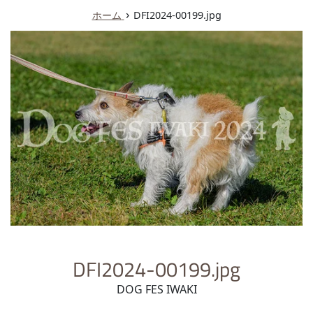
ュ
›
ホーム
DFI2024-00199.jpg
ー
DFI2024-00199.jpg
DOG FES IWAKI