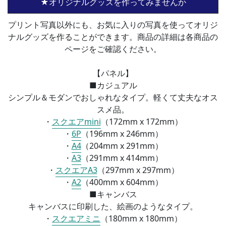
★オリジナルグッズを作ってみませんか
プリント写真以外にも、お気に入りの写真を使ってオリジ
ナルグッズを作ることができます。商品の詳細は各商品の
ページをご確認ください。
【パネル】
■カジュアル
シンプル＆モダンでおしゃれなタイプ。軽くて丈夫なオス
スメ品。
・
スクエアmini
（172mm x 172mm）
・
6P
（196mm x 246mm）
・
A4
（
204mm x 291mm）
・
A3
（
291mm x 414mm）
・
スクエアA3
（
297mm x 297mm）
・
A2
（
400mm x 604mm）
■
キャンバス
キャンバスに印刷した、絵画のようなタイプ。
・
スクエアミニ
（
180mm x 180mm）