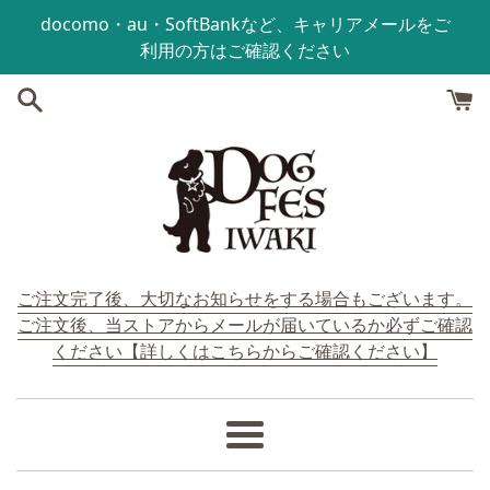
コンテンツにスキップする
docomo・au・SoftBankなど、キャリアメールをご
利用の方はご確認ください
ご注文完了後、大切なお知らせをする場合もございます。
ご注文後、当ストアからメールが届いているか必ずご確認
ください【詳しくはこちらからご確認ください】
メ
ニ