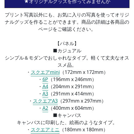
★オリジナルグッズを作ってみませんか
プリント写真以外にも、お気に入りの写真を使ってオリジ
ナルグッズを作ることができます。商品の詳細は各商品の
ページをご確認ください。
【パネル】
■カジュアル
シンプル＆モダンでおしゃれなタイプ。軽くて丈夫なオス
スメ品。
・
スクエアmini
（172mm x 172mm）
・
6P
（196mm x 246mm）
・
A4
（
204mm x 291mm）
・
A3
（
291mm x 414mm）
・
スクエアA3
（
297mm x 297mm）
・
A2
（
400mm x 604mm）
■
キャンバス
キャンバスに印刷した、絵画のようなタイプ。
・
スクエアミニ
（
180mm x 180mm）