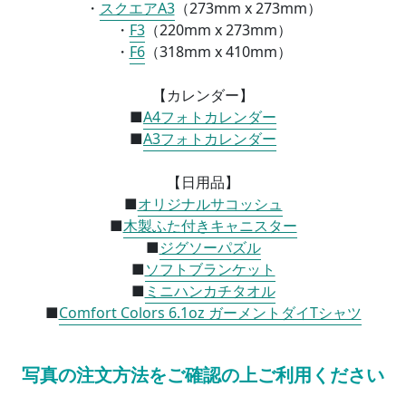
・
スクエアA3
（
273mm x 273mm）
・
F3
（
220mm x 273mm）
・
F6
（
318mm x 410mm）
【カレンダー】
■
A4フォトカレンダー
■
A3フォトカレンダー
【日用品】
■
オリジナルサコッシュ
■
木製ふた付きキャニスター
■
ジグソーパズル
■
ソフトブランケット
■
ミニハンカチタオル
■
Comfort Colors 6.1oz ガーメントダイTシャツ
写真の注文方法をご確認の上ご利用ください