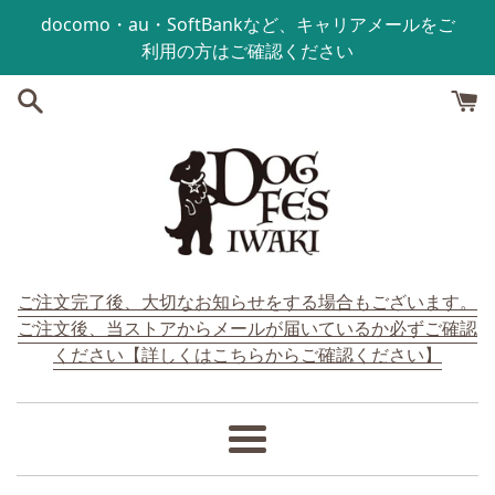
コンテンツにスキップする
docomo・au・SoftBankなど、キャリアメールをご
利用の方はご確認ください
ご注文完了後、大切なお知らせをする場合もございます。
ご注文後、当ストアからメールが届いているか必ずご確認
ください【詳しくはこちらからご確認ください】
メ
ニ