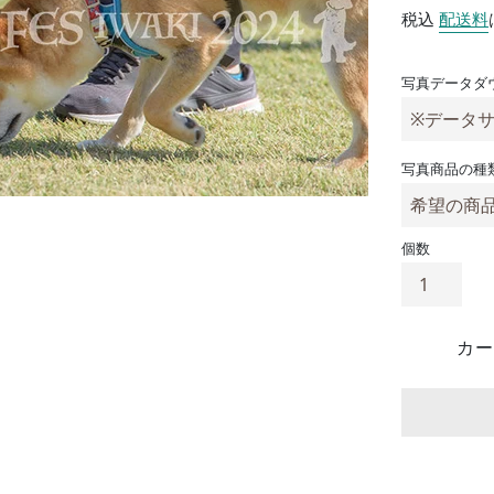
税込
配送料
写真データダ
写真商品の種
個数
カー