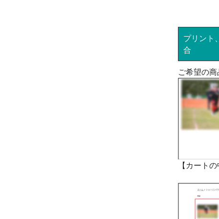
プリント
合
ご希望の商
【カートの