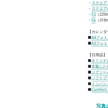
・
スクエア
・
スクエア
・
F3
（
220
・
F6
（
318
【カレンダ
■
A4フォ
■
A3フォ
【日用品】
■
オリジナ
■
木製ふた
■
ジグソー
■
ソフトブ
■
ミニハン
■
Comfor
写真