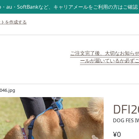
mo・au・SoftBankなど、キャリアメールをご利用の方はご確
ントを作成する
ご注文完了後、大切なお知ら
ールが届いているか必ず
046.jpg
DFI2
DOG FES I
通常価格
¥0