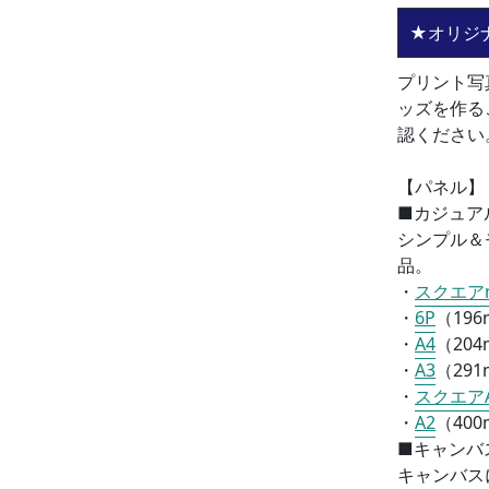
★オリジ
プリント写
ッズを作る
認ください
【パネル】
■カジュア
シンプル＆
品。
・
スクエアm
・
6P
（196
・
A4
（
204
・
A3
（
291
・
スクエア
・
A2
（
400
■
キャンバ
キャンバス