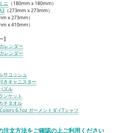
ミニ
（
180mm x 180mm）
A3
（
273mm x 273mm）
mm x 273mm）
mm x 410mm）
ー】
トカレンダー
トカレンダー
ルサコッシュ
付きキャニスター
パズル
ランケット
カチタオル
t Colors 6.1oz ガーメントダイTシャツ
の注文方法をご確認の上ご利用ください