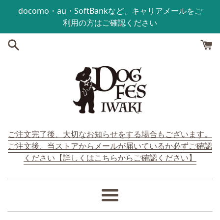
コンテンツにスキップする
docomo・au・SoftBankなど、キャリアメールをご
利用の方はご確認ください
ご注文完了後、大切なお知らせをする場合もございます。
ご注文後、当ストアからメールが届いているか必ずご確認
ください【詳しくはこちらからご確認ください】
メ
ニ