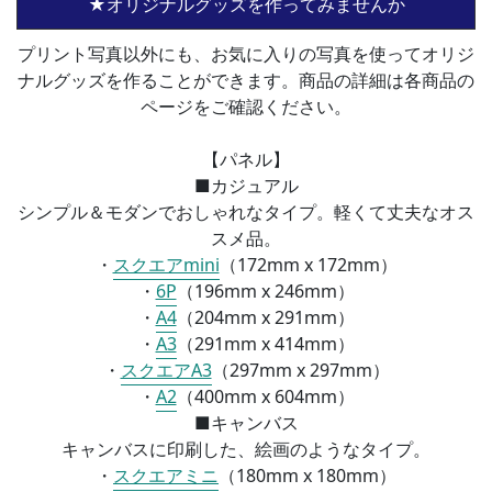
★オリジナルグッズを作ってみませんか
プリント写真以外にも、お気に入りの写真を使ってオリジ
ナルグッズを作ることができます。商品の詳細は各商品の
ページをご確認ください。
【パネル】
■カジュアル
シンプル＆モダンでおしゃれなタイプ。軽くて丈夫なオス
スメ品。
・
スクエアmini
（172mm x 172mm）
・
6P
（196mm x 246mm）
・
A4
（
204mm x 291mm）
・
A3
（
291mm x 414mm）
・
スクエアA3
（
297mm x 297mm）
・
A2
（
400mm x 604mm）
■
キャンバス
キャンバスに印刷した、絵画のようなタイプ。
・
スクエアミニ
（
180mm x 180mm）