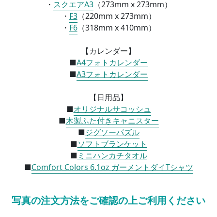
・
スクエアA3
（
273mm x 273mm）
・
F3
（
220mm x 273mm）
・
F6
（
318mm x 410mm）
【カレンダー】
■
A4フォトカレンダー
■
A3フォトカレンダー
【日用品】
■
オリジナルサコッシュ
■
木製ふた付きキャニスター
■
ジグソーパズル
■
ソフトブランケット
■
ミニハンカチタオル
■
Comfort Colors 6.1oz ガーメントダイTシャツ
写真の注文方法をご確認の上ご利用ください