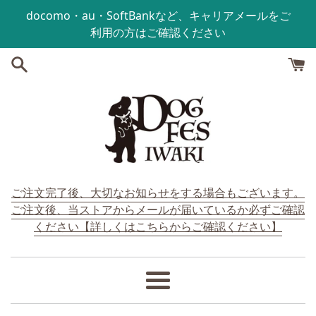
コンテンツにスキップする
docomo・au・SoftBankなど、キャリアメールをご
利用の方はご確認ください
ご注文完了後、大切なお知らせをする場合もございます。
ご注文後、当ストアからメールが届いているか必ずご確認
ください【詳しくはこちらからご確認ください】
メ
ニ