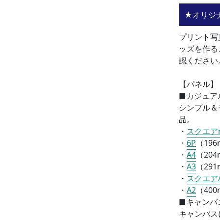
★オリジ
プリント写
ッズを作る
認ください
【パネル】
■カジュア
シンプル＆
品。
・
スクエアm
・
6P
（196
・
A4
（
204
・
A3
（
291
・
スクエア
・
A2
（
400
■
キャンバ
キャンバス