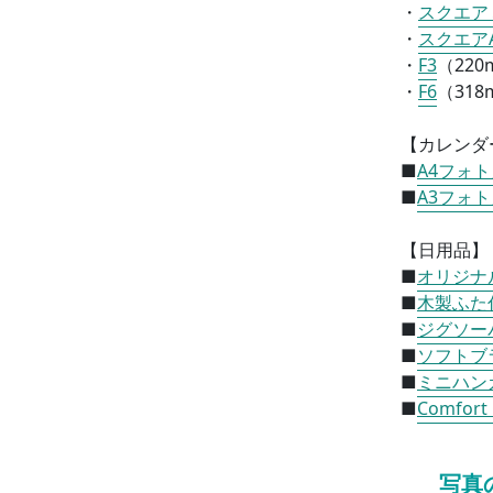
・
スクエア
・
スクエア
・
F3
（
220
・
F6
（
318
【カレンダ
■
A4フォ
■
A3フォ
【日用品】
■
オリジナ
■
木製ふた
■
ジグソー
■
ソフトブ
■
ミニハン
■
Comfor
写真