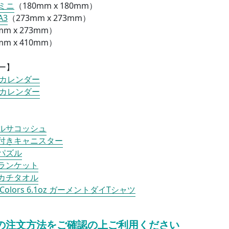
ミニ
（
180mm x 180mm）
A3
（
273mm x 273mm）
mm x 273mm）
mm x 410mm）
ー】
トカレンダー
トカレンダー
ルサコッシュ
付きキャニスター
パズル
ランケット
カチタオル
t Colors 6.1oz ガーメントダイTシャツ
の注文方法をご確認の上ご利用ください