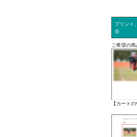
プリント
合
ご希望の商
【カートの