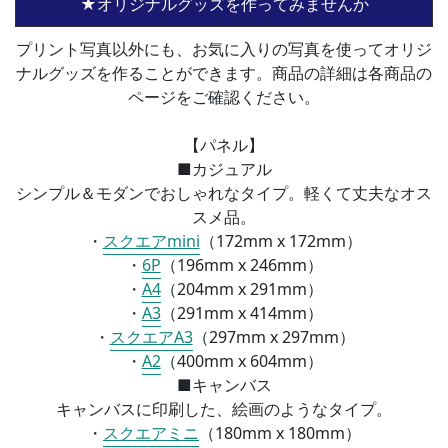
★オリジナルグッズを作ってみませんか
プリント写真以外にも、お気に入りの写真を使ってオリジ
ナルグッズを作ることができます。商品の詳細は各商品の
ページをご確認ください。
【パネル】
■カジュアル
シンプル＆モダンでおしゃれなタイプ。軽くて丈夫なオス
スメ品。
・
スクエアmini
（172mm x 172mm）
・
6P
（196mm x 246mm）
・
A4
（
204mm x 291mm）
・
A3
（
291mm x 414mm）
・
スクエアA3
（
297mm x 297mm）
・
A2
（
400mm x 604mm）
■
キャンバス
キャンバスに印刷した、絵画のようなタイプ。
・
スクエアミニ
（
180mm x 180mm）