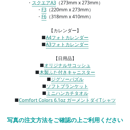
・
スクエアA3
（
273mm x 273mm）
・
F3
（
220mm x 273mm）
・
F6
（
318mm x 410mm）
【カレンダー】
■
A4フォトカレンダー
■
A3フォトカレンダー
【日用品】
■
オリジナルサコッシュ
■
木製ふた付きキャニスター
■
ジグソーパズル
■
ソフトブランケット
■
ミニハンカチタオル
■
Comfort Colors 6.1oz ガーメントダイTシャツ
写真の注文方法をご確認の上ご利用ください