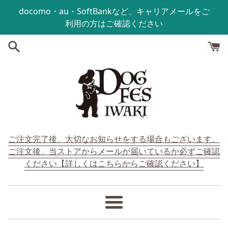
コンテンツにスキップする
docomo・au・SoftBankなど、キャリアメールをご
利用の方はご確認ください
ご注文完了後、大切なお知らせをする場合もございます。
ご注文後、当ストアからメールが届いているか必ずご確認
ください【詳しくはこちらからご確認ください】
メ
ニ