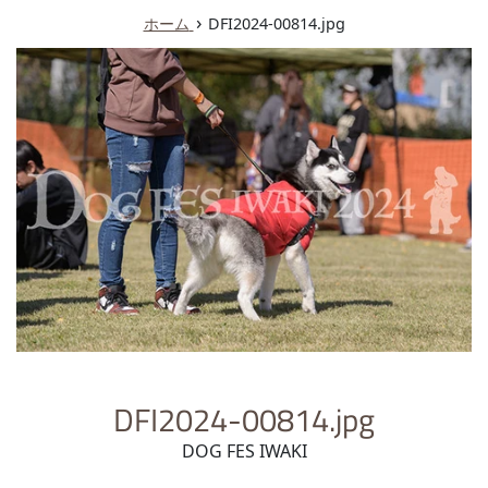
ュ
›
ホーム
DFI2024-00814.jpg
ー
DFI2024-00814.jpg
DOG FES IWAKI