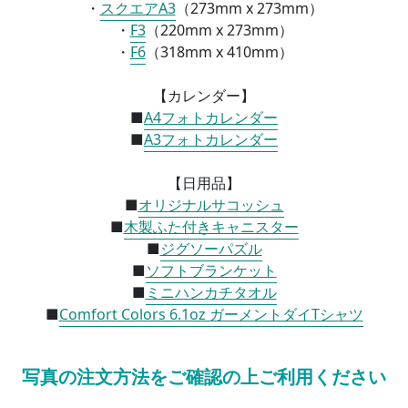
・
スクエアA3
（
273mm x 273mm）
・
F3
（
220mm x 273mm）
・
F6
（
318mm x 410mm）
【カレンダー】
■
A4フォトカレンダー
■
A3フォトカレンダー
【日用品】
■
オリジナルサコッシュ
■
木製ふた付きキャニスター
■
ジグソーパズル
■
ソフトブランケット
■
ミニハンカチタオル
■
Comfort Colors 6.1oz ガーメントダイTシャツ
写真の注文方法をご確認の上ご利用ください