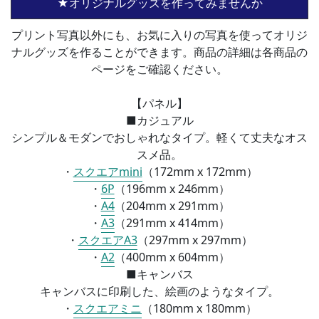
★オリジナルグッズを作ってみませんか
プリント写真以外にも、お気に入りの写真を使ってオリジ
ナルグッズを作ることができます。商品の詳細は各商品の
ページをご確認ください。
【パネル】
■カジュアル
シンプル＆モダンでおしゃれなタイプ。軽くて丈夫なオス
スメ品。
・
スクエアmini
（172mm x 172mm）
・
6P
（196mm x 246mm）
・
A4
（
204mm x 291mm）
・
A3
（
291mm x 414mm）
・
スクエアA3
（
297mm x 297mm）
・
A2
（
400mm x 604mm）
■
キャンバス
キャンバスに印刷した、絵画のようなタイプ。
・
スクエアミニ
（
180mm x 180mm）