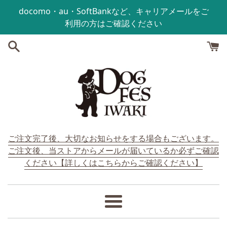
コンテンツにスキップする
docomo・au・SoftBankなど、キャリアメールをご
利用の方はご確認ください
ご注文完了後、大切なお知らせをする場合もございます。
ご注文後、当ストアからメールが届いているか必ずご確認
ください【詳しくはこちらからご確認ください】
メ
ニ